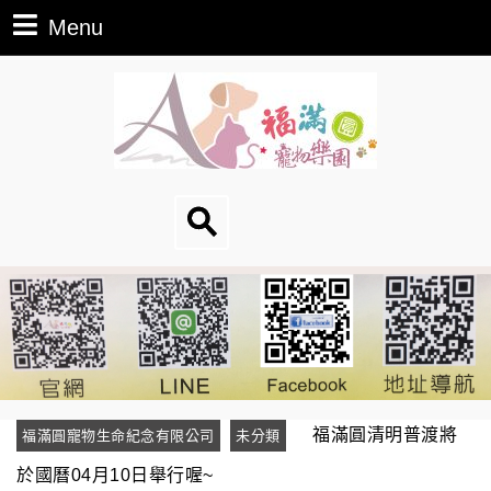
Menu
福滿圓清明普渡將
福滿圓寵物生命紀念有限公司
未分類
於國曆04月10日舉行喔~